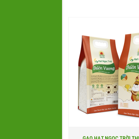
GẠO HẠT NGỌC TRỜI TH