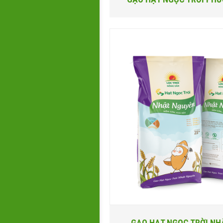
GẠO HẠT NGỌC TRỜI NH