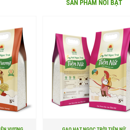
SẢN PHẨM NỔI BẬT
IÊN VƯƠNG
GẠO HẠT NGỌC TRỜI TIÊN NỮ