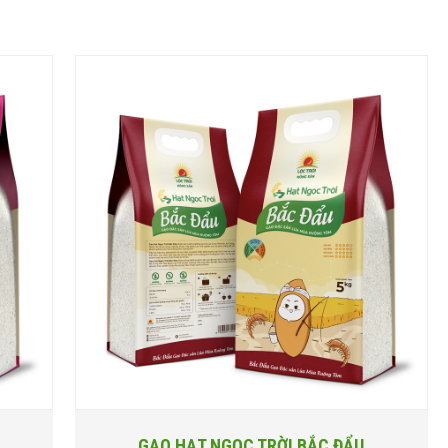
GẠO HẠT NGỌC TRỜI BẮC ĐẨU