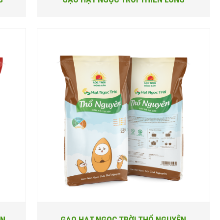
ÊN
GẠO HẠT NGỌC TRỜI THỔ NGUYÊN