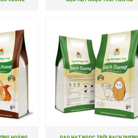
ƯỢNG HOÀNG
GẠO HẠT NGỌC TRỜI BẠCH DƯƠN