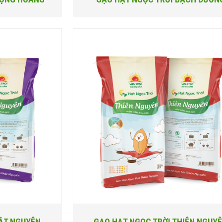
ẬT NGUYÊN
GẠO HẠT NGỌC TRỜI THIÊN NGUY