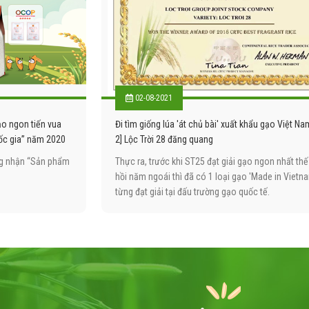
02-08-2021
o ngon tiến vua
Đi tìm giống lúa 'át chủ bài' xuất khẩu gạo Việt Na
ốc gia” năm 2020
2] Lộc Trời 28 đăng quang
ng nhận “Sản phẩm
Thực ra, trước khi ST25 đạt giải gạo ngon nhất thế
hồi năm ngoái thì đã có 1 loại gạo 'Made in Vietn
từng đạt giải tại đấu trường gạo quốc tế.