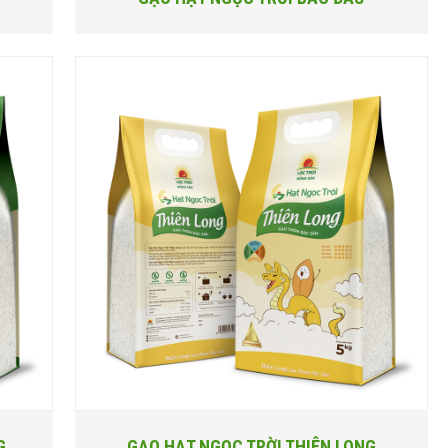
G
GẠO HẠT NGỌC TRỜI THIÊN LONG