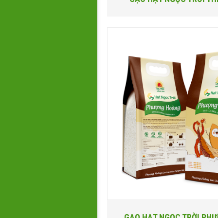
GẠO HẠT NGỌC TRỜI PH