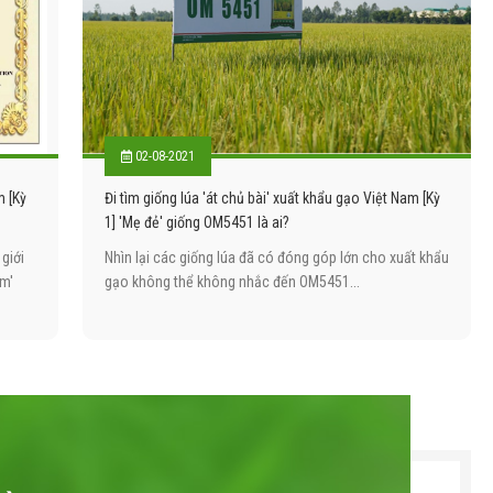
02-08-2021
m [Kỳ
Đi tìm giống lúa 'át chủ bài' xuất khẩu gạo Việt Nam [Kỳ
1] 'Mẹ đẻ' giống OM5451 là ai?
 giới
Nhìn lại các giống lúa đã có đóng góp lớn cho xuất khẩu
am'
gạo không thể không nhắc đến OM5451...